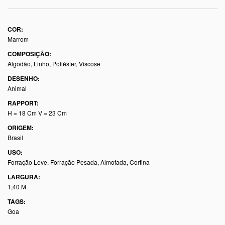
COR:
Marrom
COMPOSIÇÃO:
Algodão, Linho, Poliéster, Viscose
DESENHO:
Animal
RAPPORT:
H = 18 Cm V = 23 Cm
ORIGEM:
Brasil
USO:
Forração Leve, Forração Pesada, Almofada, Cortina
LARGURA:
1,40 M
TAGS:
Goa