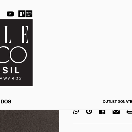
Camurça Brixton
CÓDIGO:
107409
CÓDIGO DA COR:
0007
Adicionar à minha lista
Qtd. por unidade
IDOS
OUTLET DONATE