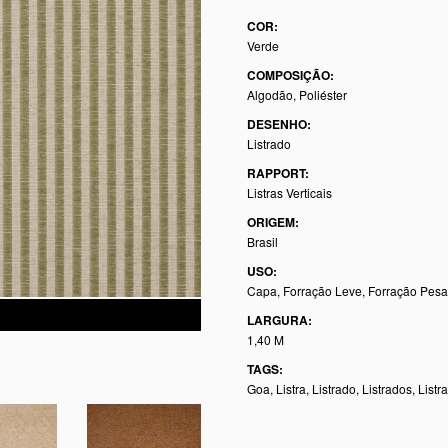
COR:
Verde
COMPOSIÇÃO:
Algodão, Poliéster
DESENHO:
Listrado
RAPPORT:
Listras Verticais
ORIGEM:
Brasil
USO:
Capa, Forração Leve, Forração Pes
LARGURA:
1,40 M
TAGS:
Goa
,
Listra
,
Listrado
,
Listrados
,
Listr