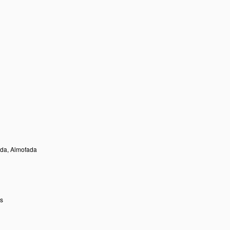
ada, Almofada
as