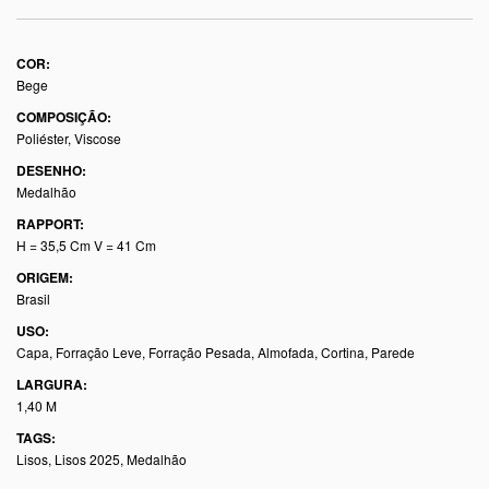
COR:
Bege
COMPOSIÇÃO:
Poliéster, Viscose
DESENHO:
Medalhão
RAPPORT:
H = 35,5 Cm V = 41 Cm
ORIGEM:
Brasil
USO:
Capa, Forração Leve, Forração Pesada, Almofada, Cortina, Parede
LARGURA:
1,40 M
TAGS:
Lisos
,
Lisos 2025
,
Medalhão