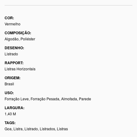
COR:
Vermelho
COMPOSIÇÃO:
Algodão, Poliéster
DESENHO:
Listrado
RAPPORT:
Listras Horizontais
ORIGEM:
Brasil
USO:
Forração Leve, Forração Pesada, Almofada, Parede
LARGURA:
1,40 M
TAGS:
Goa
,
Listra
,
Listrado
,
Listrados
,
Listras