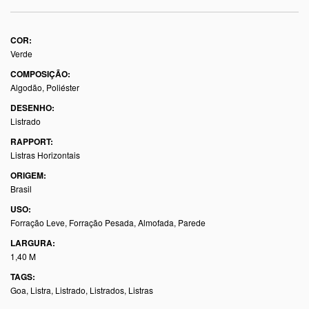
COR:
Verde
COMPOSIÇÃO:
Algodão, Poliéster
DESENHO:
Listrado
RAPPORT:
Listras Horizontais
ORIGEM:
Brasil
USO:
Forração Leve, Forração Pesada, Almofada, Parede
LARGURA:
1,40 M
TAGS:
Goa
,
Listra
,
Listrado
,
Listrados
,
Listras