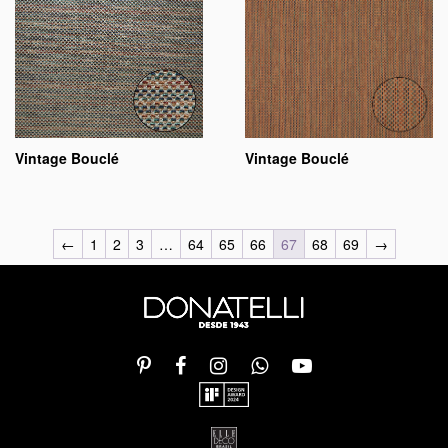
Vintage Bouclé
Vintage Bouclé
←
1
2
3
…
64
65
66
67
68
69
→