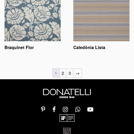
Braquinet Flor
Caledônia Lista
1
2
3
→