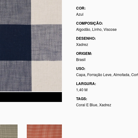
COR:
Azul
COMPOSIÇÃO:
Algodão, Linho, Viscose
DESENHO:
Xadrez
ORIGEM:
Brasil
USO:
Capa, Forração Leve, Almofada, Cor
LARGURA:
1,40 M
TAGS:
Coral E Blue
,
Xadrez