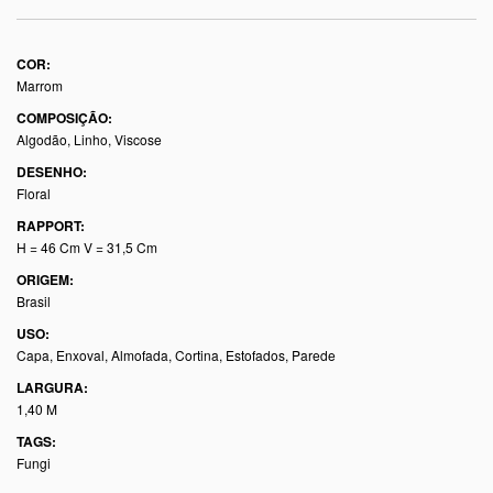
COR:
Marrom
COMPOSIÇÃO:
Algodão, Linho, Viscose
DESENHO:
Floral
RAPPORT:
H = 46 Cm V = 31,5 Cm
ORIGEM:
Brasil
USO:
Capa, Enxoval, Almofada, Cortina, Estofados, Parede
LARGURA:
1,40 M
TAGS:
Fungi