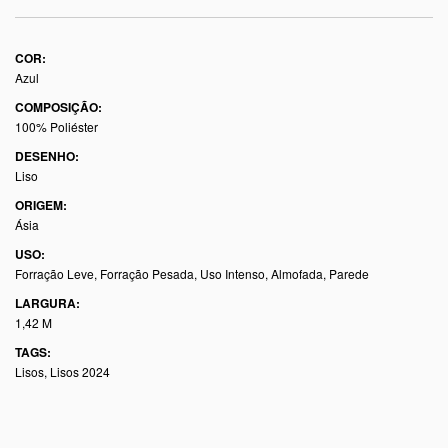
COR:
Azul
COMPOSIÇÃO:
100% Poliéster
DESENHO:
Liso
ORIGEM:
Ásia
USO:
Forração Leve, Forração Pesada, Uso Intenso, Almofada, Parede
LARGURA:
1,42 M
TAGS:
Lisos
,
Lisos 2024