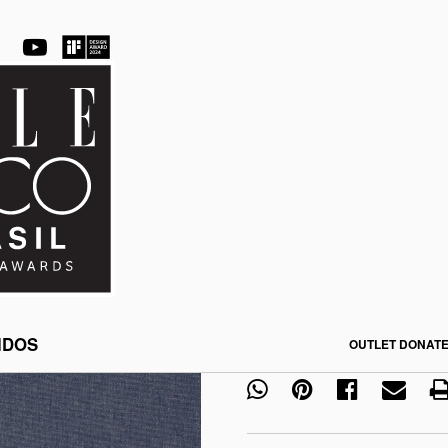
Coral & Blue
Tulum Liso
CÓDIGO:
107507
CÓDIGO DA COR:
0009
Adicionar à minha lista
IDOS
Qtd. por unidade
OUTLET DONATE