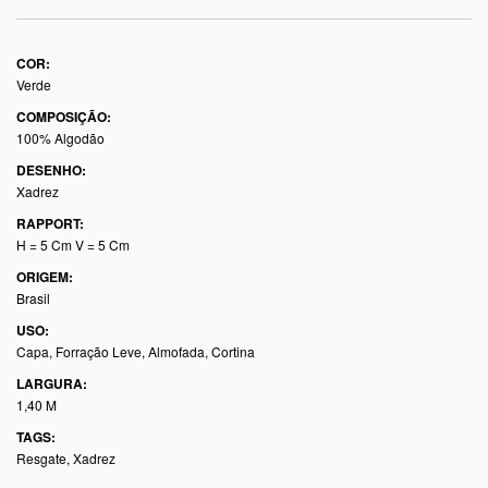
COR:
Verde
COMPOSIÇÃO:
100% Algodão
DESENHO:
Xadrez
RAPPORT:
H = 5 Cm V = 5 Cm
ORIGEM:
Brasil
USO:
Capa, Forração Leve, Almofada, Cortina
LARGURA:
1,40 M
TAGS:
Resgate
,
Xadrez